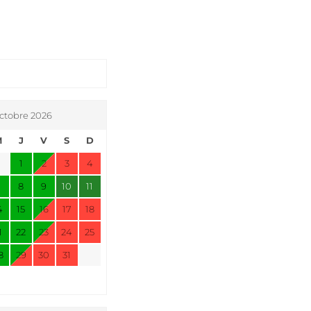
ctobre 2026
M
J
V
S
D
1
2
3
4
7
8
9
10
11
4
15
16
17
18
1
22
23
24
25
8
29
30
31