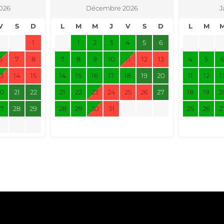
026
Décembre 2026
J
V
S
D
L
M
M
J
V
S
D
L
M
1
1
2
3
4
5
6
6
7
8
7
8
9
10
11
12
13
4
5
13
14
15
14
15
16
17
18
19
20
11
12
1
20
21
22
21
22
23
24
25
26
27
18
19
2
27
28
29
28
29
30
31
25
26
2