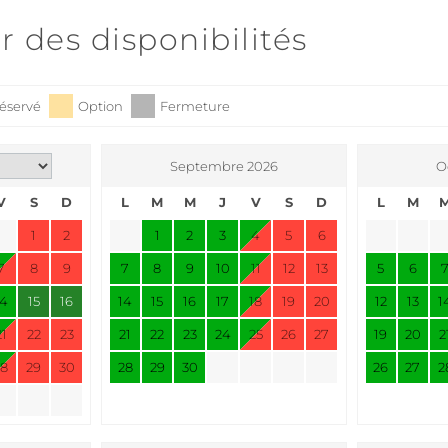
r des disponibilités
éservé
Option
Fermeture
Septembre 2026
O
V
S
D
L
M
M
J
V
S
D
L
M
1
2
1
2
3
4
5
6
7
8
9
7
8
9
10
11
12
13
5
6
14
15
16
14
15
16
17
18
19
20
12
13
1
21
22
23
21
22
23
24
25
26
27
19
20
2
28
29
30
28
29
30
26
27
2