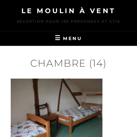
Skip
LE MOULIN À VENT
to
content
RÉCEPTION POUR 150 PERSONNES ET GÎTE
MENU
CHAMBRE (14)