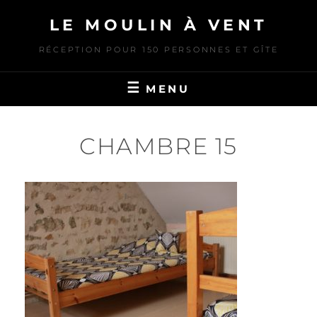
Skip
LE MOULIN À VENT
to
content
RÉCEPTION POUR 150 PERSONNES ET GÎTE
MENU
CHAMBRE 15