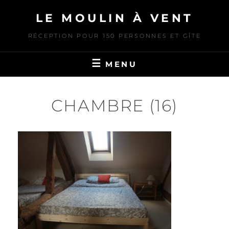
Skip
LE MOULIN À VENT
to
content
RÉCEPTION POUR 150 PERSONNES ET GÎTE
MENU
CHAMBRE (16)