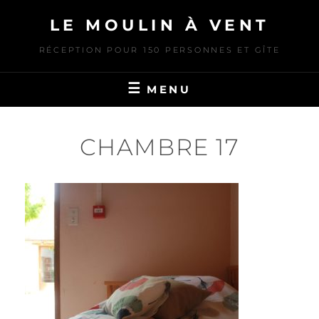
Skip
LE MOULIN À VENT
to
content
RÉCEPTION POUR 150 PERSONNES ET GÎTE
MENU
CHAMBRE 17