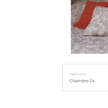
Navigation
PREVIOUS
de
Previous
Chambre 24
post:
l’article