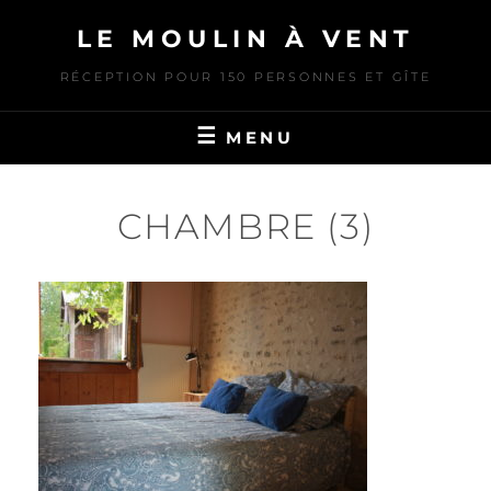
Skip
LE MOULIN À VENT
to
content
RÉCEPTION POUR 150 PERSONNES ET GÎTE
MENU
CHAMBRE (3)