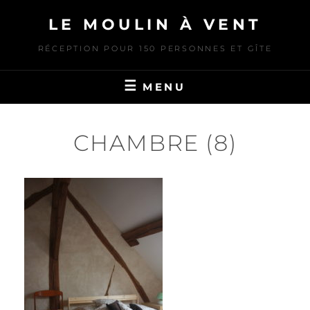
Skip
LE MOULIN À VENT
to
content
RÉCEPTION POUR 150 PERSONNES ET GÎTE
MENU
CHAMBRE (8)