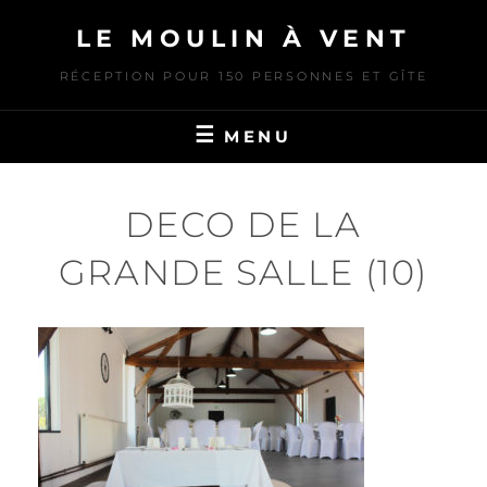
Skip
LE MOULIN À VENT
to
content
RÉCEPTION POUR 150 PERSONNES ET GÎTE
MENU
DECO DE LA
GRANDE SALLE (10)