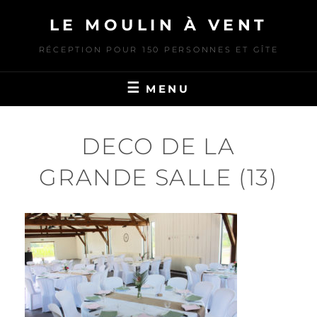
Skip
LE MOULIN À VENT
to
content
RÉCEPTION POUR 150 PERSONNES ET GÎTE
MENU
DECO DE LA
GRANDE SALLE (13)