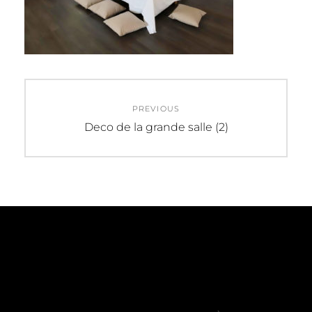
Navigation
PREVIOUS
de
Previous
Deco de la grande salle (2)
post:
l’article