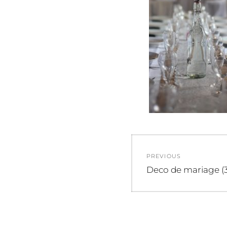
Navigation
PREVIOUS
de
Previous
Deco de mariage (3
post:
l’article