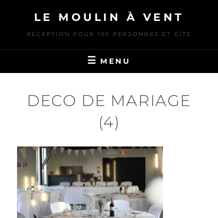
Skip
LE MOULIN À VENT
to
content
RÉCEPTION POUR 150 PERSONNES ET GÎTE
MENU
DECO DE MARIAGE
(4)