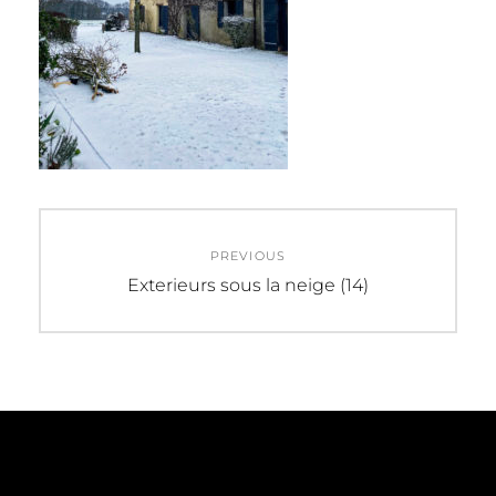
Navigation
PREVIOUS
de
Previous
Exterieurs sous la neige (14)
post:
l’article