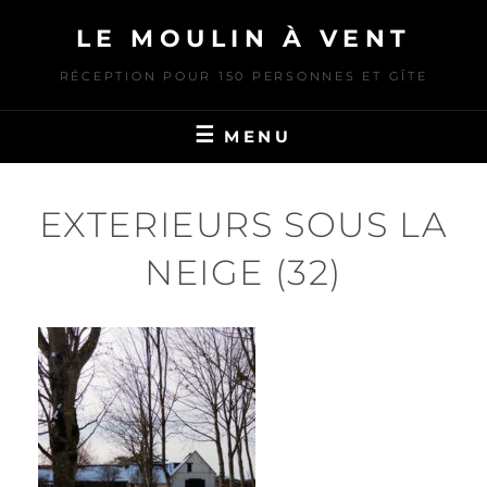
Skip
LE MOULIN À VENT
to
content
RÉCEPTION POUR 150 PERSONNES ET GÎTE
MENU
EXTERIEURS SOUS LA
NEIGE (32)