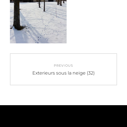
Navigation
PREVIOUS
de
Previous
Exterieurs sous la neige (32)
post:
l’article