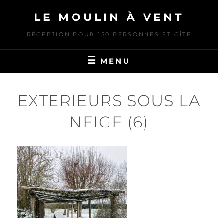
Skip
LE MOULIN À VENT
to
content
RÉCEPTION POUR 150 PERSONNES ET GÎTE
MENU
EXTERIEURS SOUS LA
NEIGE (6)