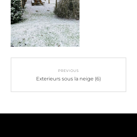
Navigation
PREVIOUS
de
Previous
Exterieurs sous la neige (6)
post:
l’article