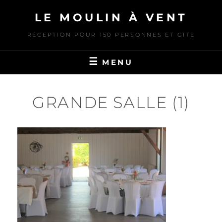
Skip
LE MOULIN À VENT
to
content
RÉCEPTION POUR 150 PERSONNES ET GÎTE
MENU
GRANDE SALLE (1)