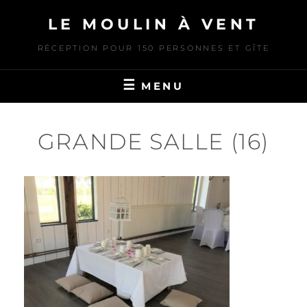
Skip
LE MOULIN À VENT
to
content
RÉCEPTION POUR 150 PERSONNES ET GÎTE
MENU
GRANDE SALLE (16)