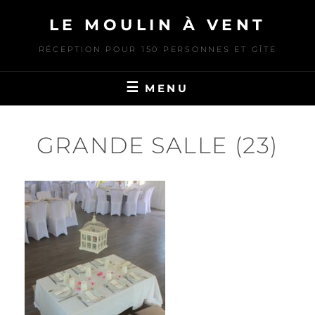
Skip
LE MOULIN À VENT
to
content
RÉCEPTION POUR 150 PERSONNES ET GÎTE
MENU
GRANDE SALLE (23)