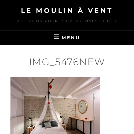
Skip
LE MOULIN À VENT
to
content
RÉCEPTION POUR 150 PERSONNES ET GÎTE
MENU
IMG_5476NEW