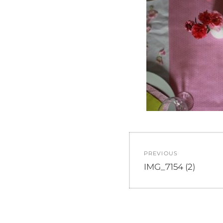
Navigation
PREVIOUS
de
Previous
IMG_7154 (2)
post:
l’article