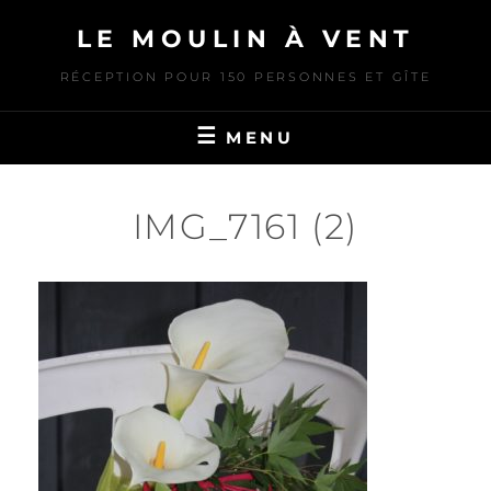
Skip
LE MOULIN À VENT
to
content
RÉCEPTION POUR 150 PERSONNES ET GÎTE
MENU
IMG_7161 (2)