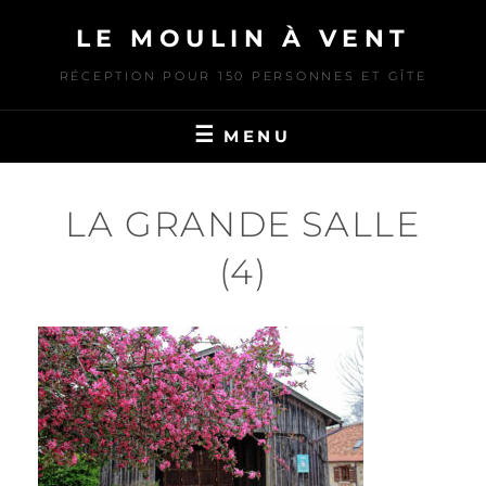
Skip
LE MOULIN À VENT
to
content
RÉCEPTION POUR 150 PERSONNES ET GÎTE
MENU
LA GRANDE SALLE
(4)