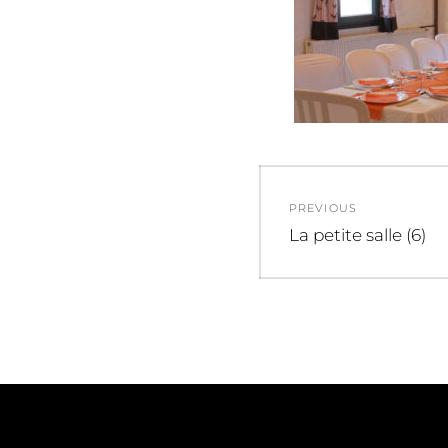
Navigation
PREVIOUS
de
Previous
La petite salle (6)
post:
l’article