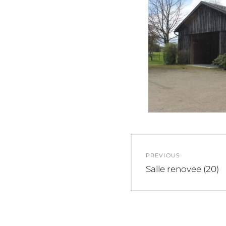
Navigation
PREVIOUS
de
Previous
Salle renovee (20)
post:
l’article