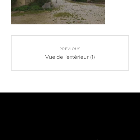
Navigation
PREVIOUS
de
Previous
Vue de l’extérieur (1)
post:
l’article