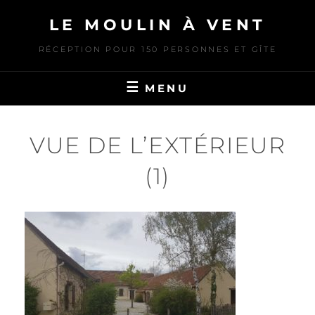
Skip
LE MOULIN À VENT
to
content
RÉCEPTION POUR 150 PERSONNES ET GÎTE
MENU
VUE DE L’EXTÉRIEUR
(1)